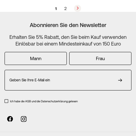
Seite
Seite
Weiter
Sie
Seite
1
2
lesen
gerade
Abonnieren Sie den Newsletter
die
Seite
Erhalten Sie 5% Rabatt, den Sie beim Kauf verwenden
Einlösbar bei einem Mindesteinkauf von 150 Euro
Mann
Frau
Melden
Sie
sich
für
unseren
Ich habe die AGB und die Datenschutzerklärung gelesen
Newsletter
an: