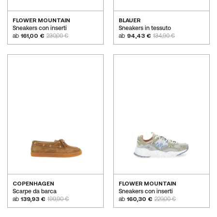
FLOWER MOUNTAIN
BLAUER
Sneakers con inserti
Sneakers in tessuto
ab
161,00 €
230,00 €
ab
94,43 €
134,90 €
COPENHAGEN
FLOWER MOUNTAIN
Scarpe da barca
Sneakers con inserti
Aufsteigend
ab
139,93 €
199,90 €
ab
160,30 €
229,00 €
sortieren