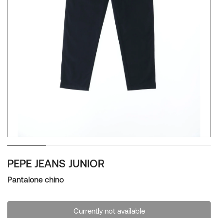
Zum
PEPE JEANS JUNIOR
Anfang
der
Pantalone chino
Bildgalerie
springen
Currently not available