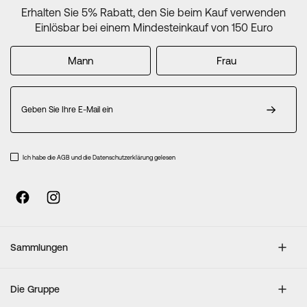
Erhalten Sie 5% Rabatt, den Sie beim Kauf verwenden
Einlösbar bei einem Mindesteinkauf von 150 Euro
Mann
Frau
Melden
Sie
sich
für
unseren
Ich habe die AGB und die Datenschutzerklärung gelesen
Newsletter
an:
Sammlungen
Die Gruppe