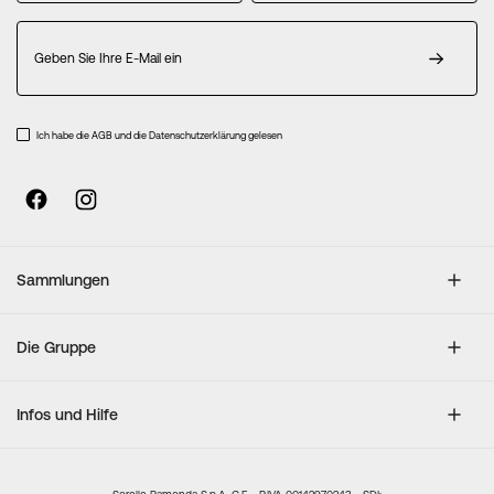
Melden
Sie
sich
für
unseren
Ich habe die AGB und die Datenschutzerklärung gelesen
Newsletter
an:
Sammlungen
Die Gruppe
Infos und Hilfe