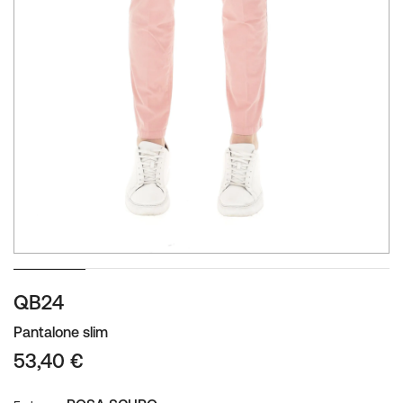
Zum
QB24
Anfang
der
Pantalone slim
Bildgalerie
53,40 €
springen