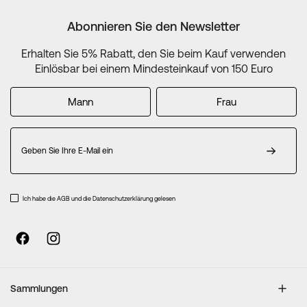
lesen
gerade
Abonnieren Sie den Newsletter
die
Seite
Erhalten Sie 5% Rabatt, den Sie beim Kauf verwenden
Einlösbar bei einem Mindesteinkauf von 150 Euro
Mann
Frau
Melden
Sie
sich
für
unseren
Ich habe die AGB und die Datenschutzerklärung gelesen
Newsletter
an:
Sammlungen