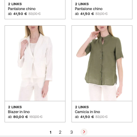
2 LINKS
2 LINKS
Pantalone chino
Pantalone chino
ab
41,50 €
83,00 €
ab
41,50 €
83,00 €
2 LINKS
2 LINKS
Blazer in lino
Camicia in lino
ab
80,00 €
160,00 €
ab
41,50 €
83,00 €
Seite
Seite
Weiter
Sie
Seite
Seite
1
2
3