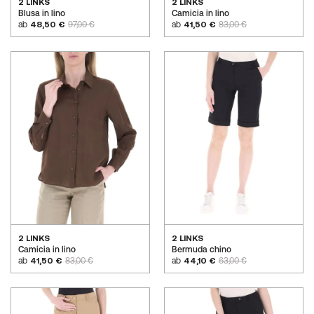
2 LINKS
2 LINKS
Blusa in lino
Camicia in lino
ab
48,50 €
97,00 €
ab
41,50 €
83,00 €
2 LINKS
2 LINKS
Camicia in lino
Bermuda chino
ab
41,50 €
83,00 €
ab
44,10 €
63,00 €