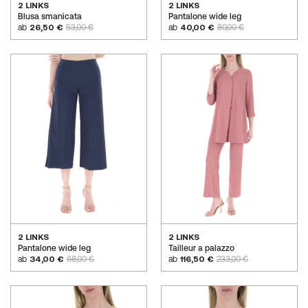
2 LINKS
2 LINKS
Blusa smanicata
Pantalone wide leg
ab
26,50 €
53,00 €
ab
40,00 €
80,00 €
2 LINKS
2 LINKS
Pantalone wide leg
Tailleur a palazzo
ab
34,00 €
68,00 €
ab
116,50 €
233,00 €