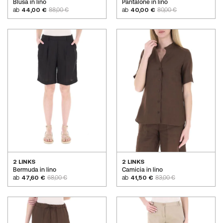
Blusa in lino
Pantalone in lino
ab
44,00 €
88,00 €
ab
40,00 €
80,00 €
2 LINKS
2 LINKS
Bermuda in lino
Camicia in lino
ab
47,60 €
68,00 €
ab
41,50 €
83,00 €