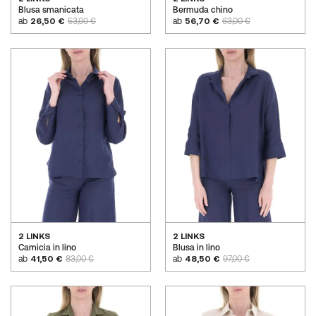
Blusa smanicata
Bermuda chino
ab
26,50 €
53,00 €
ab
56,70 €
63,00 €
2 LINKS
2 LINKS
Camicia in lino
Blusa in lino
ab
41,50 €
83,00 €
ab
48,50 €
97,00 €