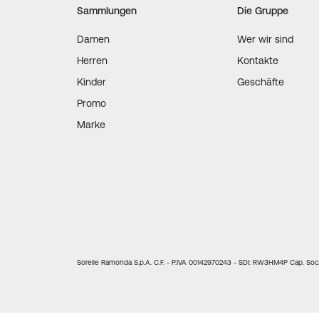
Sammlungen
Die Gruppe
Damen
Wer wir sind
Herren
Kontakte
Kinder
Geschäfte
Promo
Marke
Sorelle Ramonda S.p.A. C.F. - P.IVA 00142970243 - SDI: RW3HM4P Cap. Soc. 