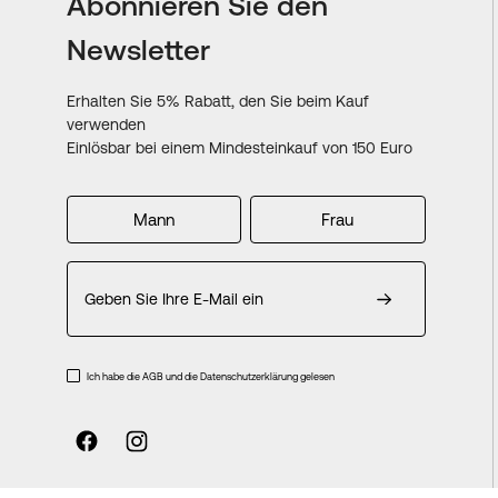
Abonnieren Sie den
Newsletter
Erhalten Sie 5% Rabatt, den Sie beim Kauf
verwenden
Einlösbar bei einem Mindesteinkauf von 150 Euro
Mann
Frau
Melden
Sie
sich
für
unseren
Ich habe die AGB und die Datenschutzerklärung gelesen
Newsletter
an: