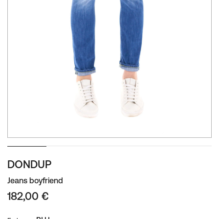
Zum
DONDUP
Anfang
der
Jeans boyfriend
Bildgalerie
182,00 €
springen