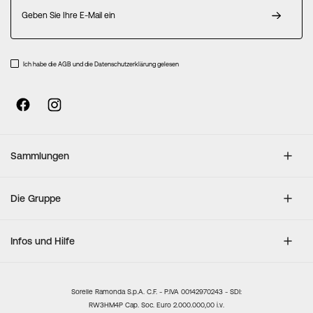
Melden
Sie
sich
für
unseren
Ich habe die AGB und die Datenschutzerklärung gelesen
Newsletter
an:
Sammlungen
Die Gruppe
Infos und Hilfe
Sorelle Ramonda S.p.A. C.F. - P.IVA 00142970243 - SDI:
RW3HM4P Cap. Soc. Euro 2.000.000,00 i.v.