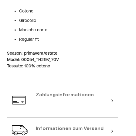
Cotone
Girocollo
Maniche corte
Regular fit
Weitere
Season
primavera/estate
Informationen
Model
00054_TH2197_70V
Tessuto: 100% cotone
Zahlungsinformationen
Informationen zum Versand