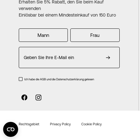
Erhalten Sie 5% Rabatt, den Sie beim Kauf
verwenden
Einlösbar bei einem Mindesteinkauf von 150 Euro
Mann
Frau
Melden
Sie
sich
für
unseren
Ich habe die AGB und die Datenschutzerklärung gelesen
Newsletter
an:
Rechtsgebiet
Privacy Policy
Cookie Policy