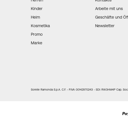
Herren
Kontakte
Kinder
Arbeite mit uns
Heim
Geschäfte und Öf
Kosmetika
Newsletter
Promo
Marke
Sorelle Ramonda S.p.A. C.F. - P.IVA 00142970243 - SDI: RW3HM4P Cap. Soc. 