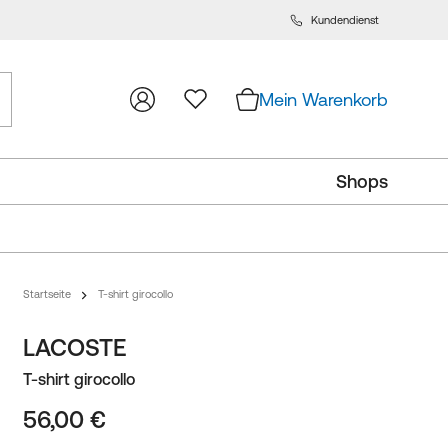
Kundendienst
m
lt
ingen
Mein Warenkorb
Shops
Startseite
T-shirt girocollo
LACOSTE
T-shirt girocollo
56,00 €