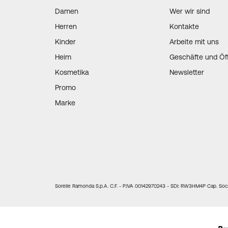
Damen
Wer wir sind
Herren
Kontakte
Kinder
Arbeite mit uns
Heim
Geschäfte und Öf
Kosmetika
Newsletter
Promo
Marke
Sorelle Ramonda S.p.A. C.F. - P.IVA 00142970243 - SDI: RW3HM4P Cap. Soc. 