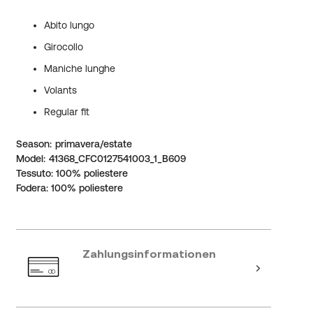
Abito lungo
Girocollo
Maniche lunghe
Volants
Regular fit
Weitere
Season
primavera/estate
Informationen
Model
41368_CFC0127541003_1_B609
Tessuto: 100% poliestere
Fodera: 100% poliestere
Zahlungsinformationen