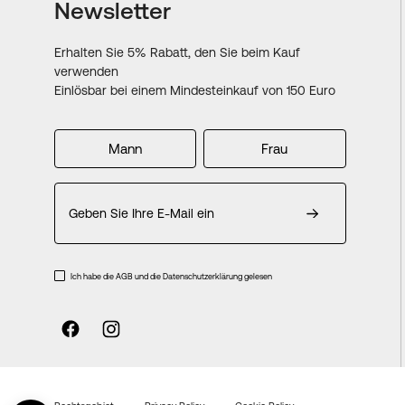
Newsletter
Erhalten Sie 5% Rabatt, den Sie beim Kauf
verwenden
Einlösbar bei einem Mindesteinkauf von 150 Euro
Mann
Frau
Melden
Sie
sich
für
unseren
Ich habe die AGB und die Datenschutzerklärung gelesen
Newsletter
an: