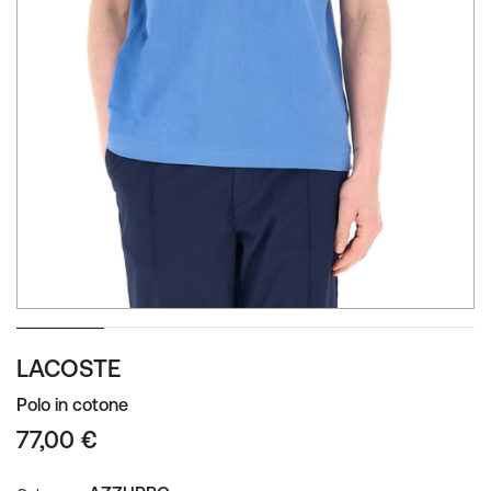
Vai
LACOSTE
all'inizio
della
Polo in cotone
galleria
77,00 €
di
immagini