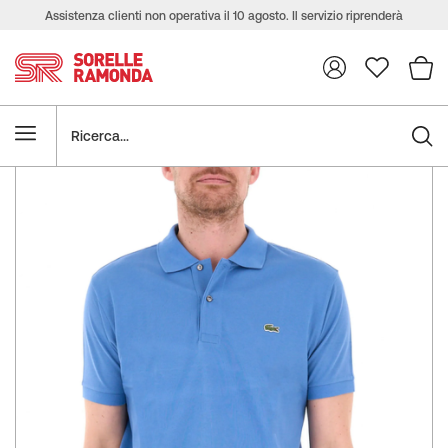
Assistenza clienti non operativa il 10 agosto. Il servizio riprenderà
regolarmente l’11 agosto.
Ricerca
Vai
alla
fine
della
galleria
di
immagini