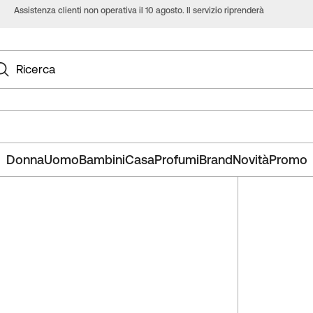
Assistenza clienti non operativa il 10 agosto. Il servizio riprenderà
regolarmente l’11 agosto.
Salt
al
con
Ricerca
Donna
Uomo
Bambini
Casa
Profumi
Brand
Novità
Promo