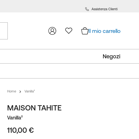
Assistenza Clienti
a
tenuto
Il mio carrello
Negozi
Home
Vanilla²
MAISON TAHITE
Vanilla²
110,00 €